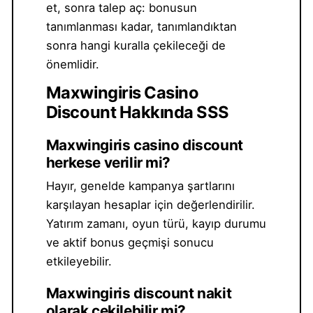
et, sonra talep aç: bonusun
tanımlanması kadar, tanımlandıktan
sonra hangi kuralla çekileceği de
önemlidir.
Maxwingiris Casino
Discount Hakkında SSS
Maxwingiris casino discount
herkese verilir mi?
Hayır, genelde kampanya şartlarını
karşılayan hesaplar için değerlendirilir.
Yatırım zamanı, oyun türü, kayıp durumu
ve aktif bonus geçmişi sonucu
etkileyebilir.
Maxwingiris discount nakit
olarak çekilebilir mi?