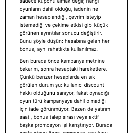
sadece kuponu almak değil; hangi
oyunların dahil olduğu, iadenin ne
zaman hesaplandığı, çevrim isteyip
istemediği ve çekime etkisi gibi küçük
görünen ayrıntılar sonucu değiştirir.
Bunu şöyle düşün: hesabına gelen her
bonus, aynı rahatlıkta kullanılmaz.
Ben burada önce kampanya metnine
bakarım, sonra hesaptaki hareketlere.
Çünkü benzer hesaplarda en sık
görülen durum şu: kullanıcı discount
hakkı olduğunu sanıyor, fakat oynadığı
oyun türü kampanyaya dahil olmadığı
için iade görünmüyor. Bazen de yatırım
saati, bonus talep sırası veya aktif
başka promosyon işi karıştırıyor. Burada
acele etme; önce kampanya koşulunu,