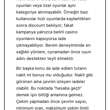
oyunları veya özel oyunlar aynı
kategoriye alınmayabilir. Örneğin bazı
kullanıcılar hızlı oyunlarda kaybettikten
sonra discount bekliyor; fakat
kampanya yalnızca belirli casino
oyunlarını kapsıyorsa iade
çıkmayabiliyor. Benim deneyimimde en
sağlıklı yöntem, oynamadan önce oyun
adını destekten teyit etmektir.
Bir başka konu da iade edilen tutarın
nakit mi bonus mu olduğudur. Nakit gibi
görünen ama çevrim isteyen iadeler
olabilir. Bu noktada “hesaba geçti”
demek işin bittiği anlamına gelmez.
Çekim yapmadan önce çevrim sayısı,
minimum oran, maksimum çekim limiti