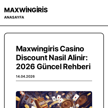
MAXWINGIRIS
ANASAYFA
Maxwingiris Casino
Discount Nasil Alinir:
2026 Güncel Rehberi
14.04.2026