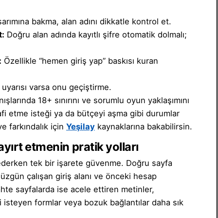
rımına bakma, alan adını dikkatle kontrol et.
t:
Doğru alan adında kayıtlı şifre otomatik dolmalı;
:
Özellikle “hemen giriş yap” baskısı kuran
uyarısı varsa onu geçiştirme.
anışlarında 18+ sınırını ve sorumlu oyun yaklaşımını
afi etme isteği ya da bütçeyi aşma gibi durumlar
e farkındalık için
Yeşilay
kaynaklarına bakabilirsin.
ayırt etmenin pratik yolları
 ederken tek bir işarete güvenme. Doğru sayfa
düzgün çalışan giriş alanı ve önceki hesap
hte sayfalarda ise acele ettiren metinler,
 isteyen formlar veya bozuk bağlantılar daha sık