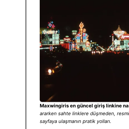
Maxwingiris en güncel giriş linkine na
ararken sahte linklere düşmeden, resmi 
sayfaya ulaşmanın pratik yolları.