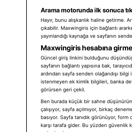
Arama motorunda ilk sonuca tık
Hayır, bunu alışkanlık haline getirme. A
çıkabilir. Maxwingiris için bağlantı arar
yayınlandığı kaynağa ve sayfanın sende
Maxwingiris hesabına girme
Güncel giriş linkini bulduğunu düşündü
sayfanın bağlantı yapısına bak, tarayıcıd
ardından sayfa senden olağandışı bilgi i
istenmeyen ek kimlik bilgileri, banka d
görürsen geri çekil.
Ben burada küçük bir sahne düşünürüm:
çalışıyor, sayfa açılmıyor, birkaç den
basıyor. Sayfa tanıdık görünüyor, form 
karşı tarafa gider. Bu yüzden güvenlik 