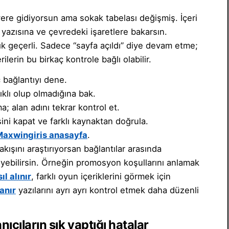
yere gidiyorsun ama sokak tabelası değişmiş. İçeri
yazısına ve çevredeki işaretlere bakarsın.
k geçerli. Sadece “sayfa açıldı” diye devam etme;
ilerin bu birkaç kontrole bağlı olabilir.
 bağlantıyı dene.
lı olup olmadığına bak.
ma; alan adını tekrar kontrol et.
ini kapat ve farklı kaynaktan doğrula.
axwingiris anasayfa
.
akışını araştırıyorsan bağlantılar arasında
leyebilirsin. Örneğin promosyon koşullarını anlamak
l alınır
, farklı oyun içeriklerini görmek için
anır
yazılarını ayrı ayrı kontrol etmek daha düzenli
ıcıların sık yaptığı hatalar