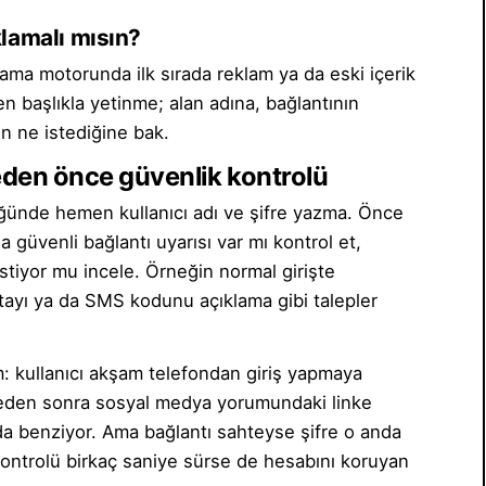
lamalı mısın?
rama motorunda ilk sırada reklam ya da eski içerik
ken başlıkla yetinme; alan adına, bağlantının
n ne istediğine bak.
den önce güvenlik kontrolü
ğünde hemen kullanıcı adı ve şifre yazma. Önce
a güvenli bağlantı uyarısı var mı kontrol et,
stiyor mu incele. Örneğin normal girişte
etayı ya da SMS kodunu açıklama gibi talepler
 kullanıcı akşam telefondan giriş yapmaya
emeden sonra sosyal medya yorumundaki linke
da benziyor. Ama bağlantı sahteyse şifre o anda
kontrolü birkaç saniye sürse de hesabını koruyan