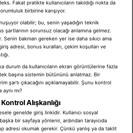
fleks. Fakat pratikte kullanıcıların takıldığı nokta da
sorumluluk birbirine karışıyor.
uşuyor olabilir; bu, senin yaşadığın teknik
 şartlarının sorunsuz olacağı anlamına gelmez.
ir. Senin bakman gereken yer ise daha sıkıcı ama
giriş adresi, bonus kuralları, çekim koşulları ve
tığı.
a durum da kullanıcıların ekran görüntülerine fazla
 tek başına sistemin bütününü anlatmaz. Bir
m şartı çıkacağını açıklamayabilir. Şunu kontrol
la aynı mı?
 Kontrol Alışkanlığı
sele genelde giriş linkidir. Kullanıcı sosyal
aşka bir sayfaya yönlenir, ardından tarayıcıda
rup adresi okumak gerekir. Çünkü yanlış ya da taklit