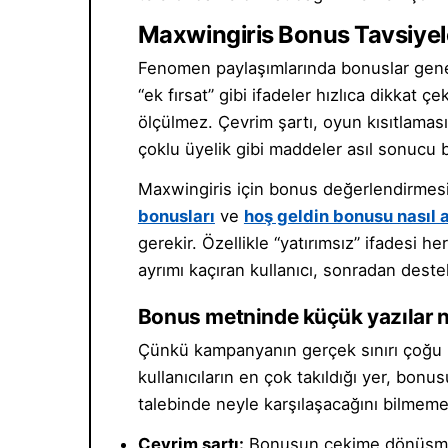
Maxwingiris Bonus Tavsiyel
Fenomen paylaşımlarında bonuslar genel
“ek fırsat” gibi ifadeler hızlıca dikkat
ölçülmez. Çevrim şartı, oyun kısıtlaması
çoklu üyelik gibi maddeler asıl sonucu be
Maxwingiris için bonus değerlendirme
bonusları
ve
hoş geldin bonusu nasıl a
gerekir. Özellikle “yatırımsız” ifadesi 
ayrımı kaçıran kullanıcı, sonradan dest
Bonus metninde küçük yazılar 
Çünkü kampanyanın gerçek sınırı çoğu 
kullanıcıların en çok takıldığı yer, bon
talebinde neyle karşılaşacağını bilmeme
Çevrim şartı:
Bonusun çekime dönüşmesi