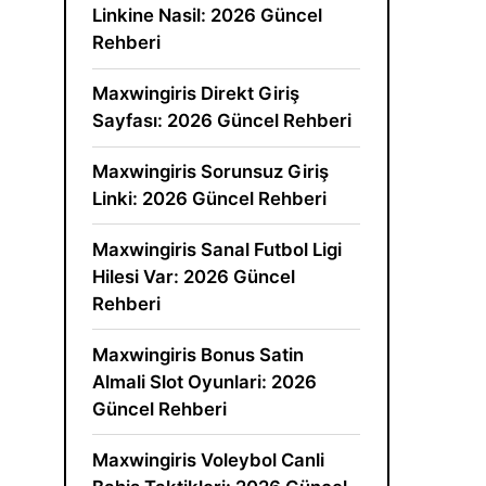
Linkine Nasil: 2026 Güncel
Rehberi
Maxwingiris Direkt Giriş
Sayfası: 2026 Güncel Rehberi
Maxwingiris Sorunsuz Giriş
Linki: 2026 Güncel Rehberi
Maxwingiris Sanal Futbol Ligi
Hilesi Var: 2026 Güncel
Rehberi
Maxwingiris Bonus Satin
Almali Slot Oyunlari: 2026
Güncel Rehberi
Maxwingiris Voleybol Canli