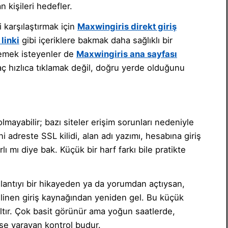
n kişileri hedefler.
karşılaştırmak için
Maxwingiris direkt giriş
linki
gibi içeriklere bakmak daha sağlıklı bir
rlemek isteyenler de
Maxwingiris ana sayfası
aç hızlıca tıklamak değil, doğru yerde olduğunu
olmayabilir; bazı siteler erişim sorunları nedeniyle
eni adreste SSL kilidi, alan adı yazımı, hesabına giriş
lı mı diye bak. Küçük bir harf farkı bile pratikte
lantıyı bir hikayeden ya da yorumdan açtıysan,
linen giriş kaynağından yeniden gel. Bu küçük
altır. Çok basit görünür ama yoğun saatlerde,
şe yarayan kontrol budur.