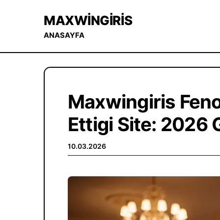
MAXWINGIRIS
ANASAYFA
Maxwingiris Feno
Ettigi Site: 2026
10.03.2026