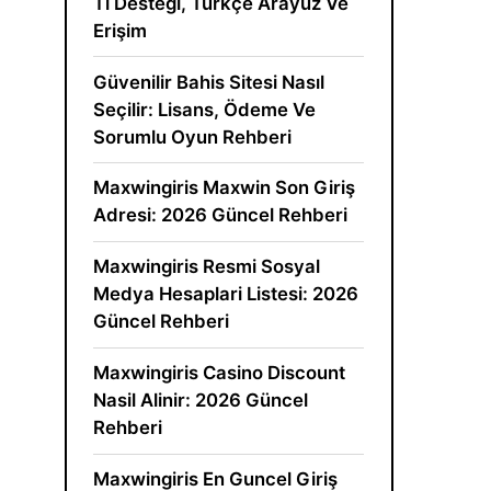
Tl Desteği, Türkçe Arayüz Ve
Erişim
Güvenilir Bahis Sitesi Nasıl
Seçilir: Lisans, Ödeme Ve
Sorumlu Oyun Rehberi
Maxwingiris Maxwin Son Giriş
Adresi: 2026 Güncel Rehberi
Maxwingiris Resmi Sosyal
Medya Hesaplari Listesi: 2026
Güncel Rehberi
Maxwingiris Casino Discount
Nasil Alinir: 2026 Güncel
Rehberi
Maxwingiris En Guncel Giriş