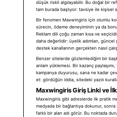
düşük riskli algılayabilir. Bu doğal bir re
tam burada başlıyor: tavsiye ile kişisel 
Bir fenomen Maxwingiris için olumlu kon
sürecin, ödeme deneyiminin ya da bonus
Reklam dili çoğu zaman kısa ve seçicid
daha değerlidir: üyelik adımları, güncel 
destek kanallarının gerçekten nasıl çalış
Benzer sitelerde gözlemlediğim bir başk
anlam yüklemesi. Bir kazanç paylaşımı,
kampanya duyurusu, sana ne kadar çevri
et: gördüğün iddia, sitedeki yazılı kural
Maxwingiris Giriş Linki ve İlk
Maxwingiris gibi adreslerde ilk pratik me
medyada bir bağlantıya dokunur, sonra b
farklı bir alan adı görür. Bu noktada du