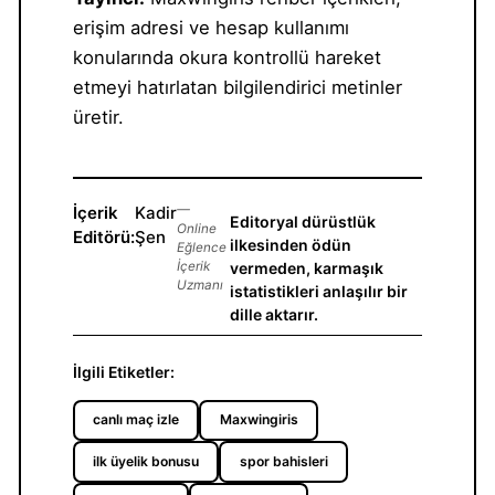
erişim adresi ve hesap kullanımı
konularında okura kontrollü hareket
etmeyi hatırlatan bilgilendirici metinler
üretir.
İçerik
Kadir
—
Editoryal dürüstlük
Online
Editörü:
Şen
ilkesinden ödün
Eğlence
İçerik
vermeden, karmaşık
Uzmanı
istatistikleri anlaşılır bir
dille aktarır.
İlgili Etiketler:
canlı maç izle
Maxwingiris
ilk üyelik bonusu
spor bahisleri